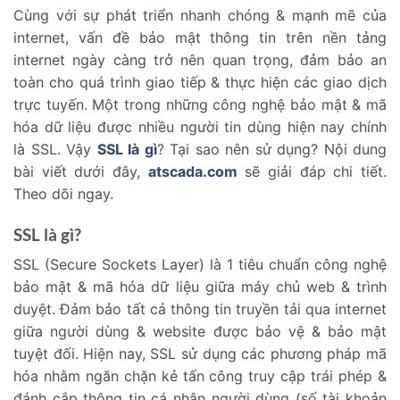
Cùng với sự phát triển nhanh chóng & mạnh mẽ của
internet, vấn đề bảo mật thông tin trên nền tảng
internet ngày càng trở nên quan trọng, đảm bảo an
toàn cho quá trình giao tiếp & thực hiện các giao dịch
trực tuyến. Một trong những công nghệ bảo mật & mã
hóa dữ liệu được nhiều người tin dùng hiện nay chính
là SSL. Vậy
SSL là gì
? Tại sao nên sử dụng? Nội dung
bài viết dưới đây,
atscada.com
sẽ giải đáp chi tiết.
Theo dõi ngay.
SSL là gì?
SSL (Secure Sockets Layer) là 1 tiêu chuẩn công nghệ
bảo mật & mã hóa dữ liệu giữa máy chủ web & trình
duyệt. Đảm bảo tất cả thông tin truyền tải qua internet
giữa người dùng & website được bảo vệ & bảo mật
tuyệt đối. Hiện nay, SSL sử dụng các phương pháp mã
hóa nhằm ngăn chặn kẻ tấn công truy cập trái phép &
đánh cắp thông tin cá nhân người dùng (số tài khoản